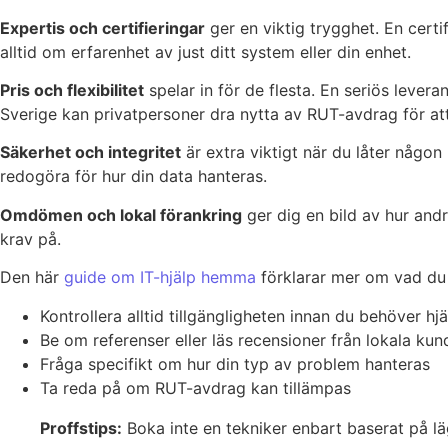
Expertis och certifieringar
ger en viktig trygghet. En cert
alltid om erfarenhet av just ditt system eller din enhet.
Pris och flexibilitet
spelar in för de flesta. En seriös leve
Sverige kan privatpersoner dra nytta av RUT-avdrag för at
Säkerhet och integritet
är extra viktigt när du låter någon
redogöra för hur din data hanteras.
Omdömen och lokal förankring
ger dig en bild av hur andr
krav på.
Den här
guide om IT-hjälp hemma
förklarar mer om vad du b
Kontrollera alltid tillgängligheten innan du behöver hj
Be om referenser eller läs recensioner från lokala kun
Fråga specifikt om hur din typ av problem hanteras
Ta reda på om RUT-avdrag kan tillämpas
Proffstips:
Boka inte en tekniker enbart baserat på läg