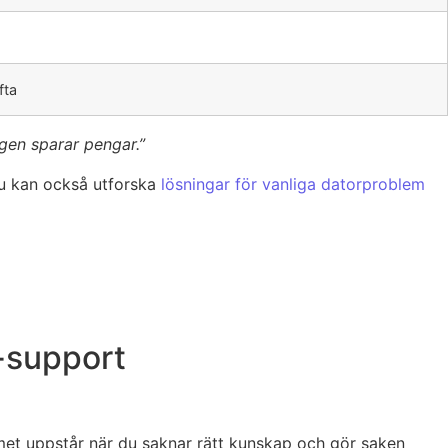
fta
igen sparar pengar.”
Du kan också utforska
lösningar för vanliga datorproblem
T-support
lemet uppstår när du saknar rätt kunskap och gör saken