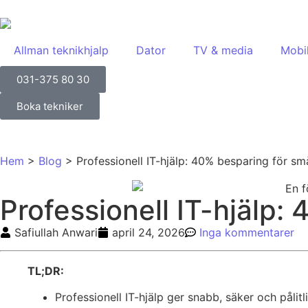
Allman teknikhjalp
Dator
TV & media
Mobi
031-375 80 30
Boka tekniker
Hem
>
Blog
>
Professionell IT-hjälp: 40% besparing för s
Professionell IT-hjälp:
Safiullah Anwari
april 24, 2026
Inga kommentarer
TL;DR:
Professionell IT-hjälp ger snabb, säker och påli