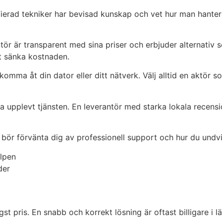
ifierad tekniker har bevisad kunskap och vet hur man hanter
rantör är transparent med sina priser och erbjuder alternat
t sänka kostnaden.
 komma åt din dator eller ditt nätverk. Välj alltid en aktör
a upplevt tjänsten. En leverantör med starka lokala recensio
ör förvänta dig av professionell support och hur du undvik
älpen
der
st pris. En snabb och korrekt lösning är oftast billigare i l