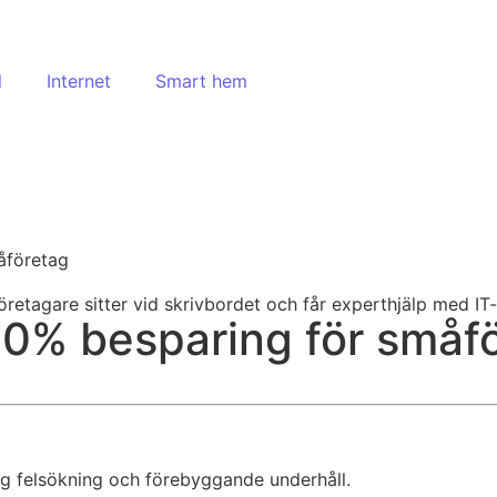
l
Internet
Smart hem
måföretag
 40% besparing för småf
tlig felsökning och förebyggande underhåll.