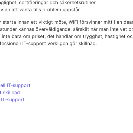
nglighet, certifieringar och säkerhetsrutiner.
v än att vänta tills problem uppstår.
ar starta innan ett viktigt möte, WiFi försvinner mitt i en de
under kännas överväldigande, särskilt när man inte vet om 
r inte bara om priset, det handlar om trygghet, hastighet oc
essionell IT-support verkligen gör skillnad.
ell IT-support
t skillnad
l IT-support