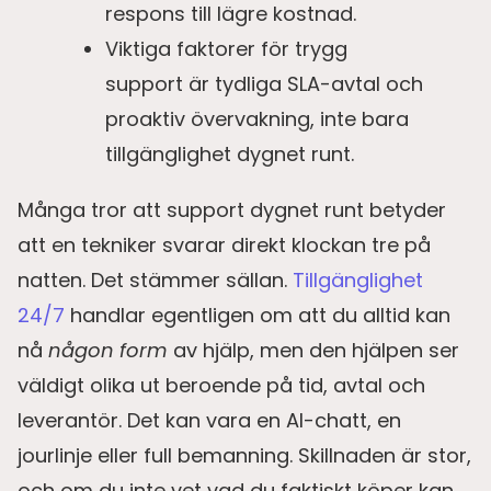
respons till lägre kostnad.
Viktiga faktorer för trygg
support är tydliga SLA-avtal och
proaktiv övervakning, inte bara
tillgänglighet dygnet runt.
Många tror att support dygnet runt betyder
att en tekniker svarar direkt klockan tre på
natten. Det stämmer sällan.
Tillgänglighet
24/7
handlar egentligen om att du alltid kan
nå
någon form
av hjälp, men den hjälpen ser
väldigt olika ut beroende på tid, avtal och
leverantör. Det kan vara en AI-chatt, en
jourlinje eller full bemanning. Skillnaden är stor,
och om du inte vet vad du faktiskt köper kan