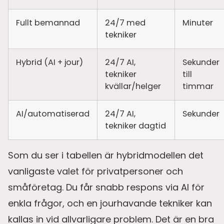
Fullt bemannad
24/7 med
Minuter
tekniker
Hybrid (AI + jour)
24/7 AI,
Sekunder
tekniker
till
kvällar/helger
timmar
AI/automatiserad
24/7 AI,
Sekunder
tekniker dagtid
Som du ser i tabellen är hybridmodellen det
vanligaste valet för privatpersoner och
småföretag. Du får snabb respons via AI för
enkla frågor, och en jourhavande tekniker kan
kallas in vid allvarligare problem. Det är en bra