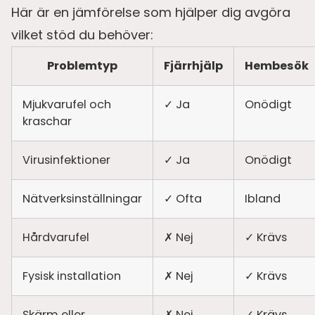
Här är en jämförelse som hjälper dig avgöra
vilket stöd du behöver:
Problemtyp
Fjärrhjälp
Hembesök
Mjukvarufel och
✓ Ja
Onödigt
kraschar
Virusinfektioner
✓ Ja
Onödigt
Nätverksinställningar
✓ Ofta
Ibland
Hårdvarufel
✗ Nej
✓ Krävs
Fysisk installation
✗ Nej
✓ Krävs
Skärm eller
✗ Nej
✓ Krävs