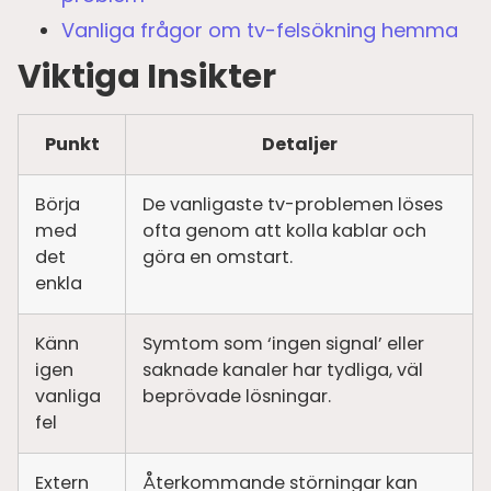
Vanliga frågor om tv-felsökning hemma
Viktiga Insikter
Punkt
Detaljer
Börja
De vanligaste tv-problemen löses
med
ofta genom att kolla kablar och
det
göra en omstart.
enkla
Känn
Symtom som ‘ingen signal’ eller
igen
saknade kanaler har tydliga, väl
vanliga
beprövade lösningar.
fel
Extern
Återkommande störningar kan