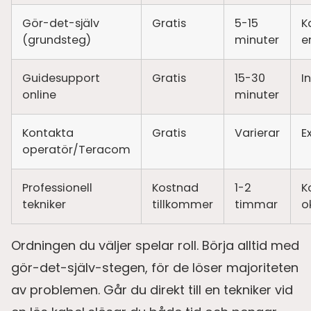
Gör-det-själv
Gratis
5-15
K
(grundsteg)
minuter
e
Guidesupport
Gratis
15-30
I
online
minuter
Kontakta
Gratis
Varierar
E
operatör/Teracom
Professionell
Kostnad
1-2
K
tekniker
tillkommer
timmar
o
Ordningen du väljer spelar roll. Börja alltid med
gör-det-själv-stegen, för de löser majoriteten
av problemen. Går du direkt till en tekniker vid