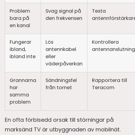
Problem
Svag signal på
Testa
bara på
den frekvensen
antennförstärkar
en kanal
Fungerar
Lös
Kontrollera
ibland,
antennkabel
antennanslutnin
ibland inte
eller
väderpåverkan
Grannarna
Sändningsfel
Rapportera till
har
från tornet
Teracom
samma
problem
En ofta förbisedd orsak till störningar på
marksänd TV är utbyggnaden av mobilnät.