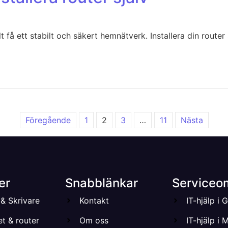
lt få ett stabilt och säkert hemnätverk. Installera din router
Föregående
1
2
3
…
11
Nästa
er
Snabblänkar
Serviceo
& Skrivare
Kontakt
IT-hjälp i
et & router
Om oss
IT-hjälp i 