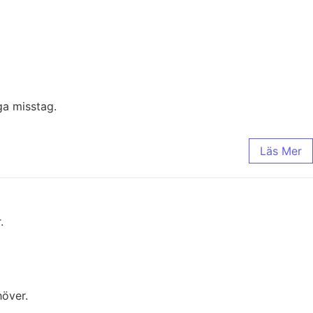
ga misstag.
Läs Mer
höver.