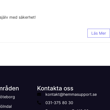
 själv med säkerhet!
Läs Mer
mråden
Kontakta oss
kontakt@hemmasupport.se
 Göteborg
031-375 80 30
Mölndal