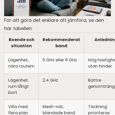
För att göra det enklare att jämföra, se den
här tabellen:
Boende och
Rekommenderat
Anlednin
situation
band
Lägenhet,
5 GHz eller 6 GHz
Hög hastigh
nära routern
utan hinder
Lägenhet,
2.4 GHz
Bättre
rum långt
genomträng
bort
Villa med
Mesh-nät,
Täckning
flera plan
blandade band
prioriteras