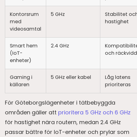
Kontorsrum
5 GHz
Stabilitet oc
med
hastighet
videosamtal
Smart hem
2.4 GHz
Kompatibilit
(IoT-
och räckvidd
enheter)
Gaming i
5 GHz eller kabel
Låg latens
källaren
prioriteras
För Göteborgslägenheter i tätbebyggda
områden gäller att
prioritera 5 GHz och 6 GHz
för hastighet nära routern, medan 2.4 GHz
passar bättre för IoT-enheter och prylar som