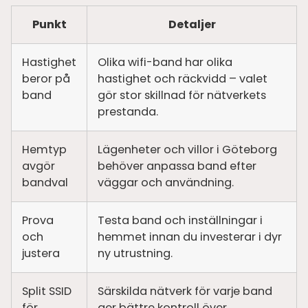
Punkt
Detaljer
Hastighet
Olika wifi-band har olika
beror på
hastighet och räckvidd – valet
band
gör stor skillnad för nätverkets
prestanda.
Hemtyp
Lägenheter och villor i Göteborg
avgör
behöver anpassa band efter
bandval
väggar och användning.
Prova
Testa band och inställningar i
och
hemmet innan du investerar i dyr
justera
ny utrustning.
Split SSID
Särskilda nätverk för varje band
för
ger bättre kontroll över